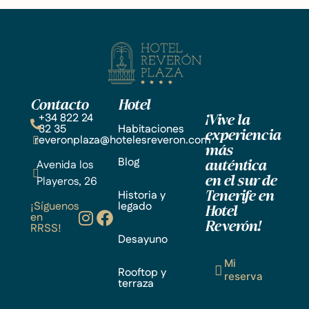
Contacto
Hotel
+34 822 24
¡Vive la
32 35
Habitaciones
experiencia
reveronplaza@hotelesreveron.com
más
Blog
Avenida los
auténtica
Playeros, 26
en el sur de
Historia y
Tenerife en
¡Síguenos
legado
Hotel
en
Reverón!
RRSS!
Desayuno
Mi
Rooftop y
reserva
terraza