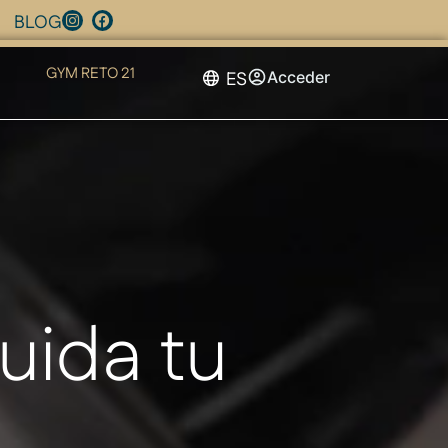
BLOG
GYM RETO 21
ES
Acceder
cuida tu