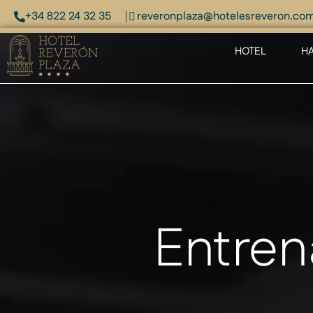
+34 822 24 32 35
reveronplaza@hotelesreveron.co
HOTEL
HA
Entrena