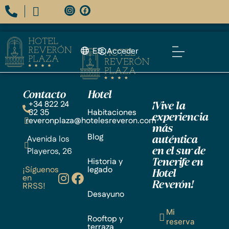
ES
Acceder
Contacto
Hotel
+34 822 24
¡Vive la
32 35
Habitaciones
experiencia
reveronplaza@hotelesreveron.com
más
Blog
Avenida los
auténtica
Playeros, 26
en el sur de
Historia y
Tenerife en
¡Síguenos
legado
Hotel
en
Reverón!
RRSS!
Desayuno
Mi
Rooftop y
reserva
terraza