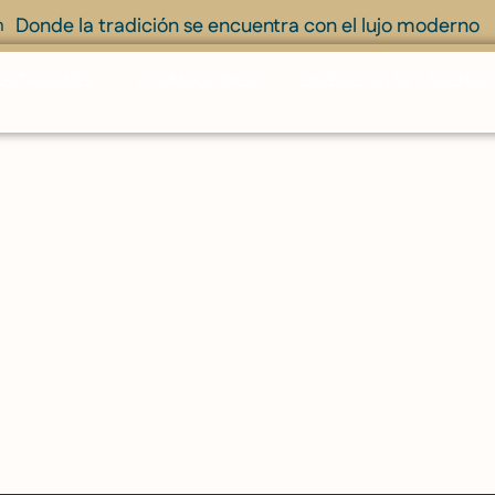
Donde la tradición se encuentra con el lujo moderno
m
BITACIONES
PROMOCIONES
EXPERIENCIAS Y AGENDA