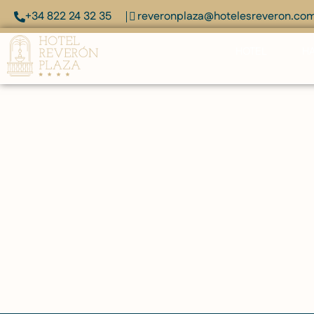
+34 822 24 32 35
reveronplaza@hotelesreveron.co
HOTEL
HA