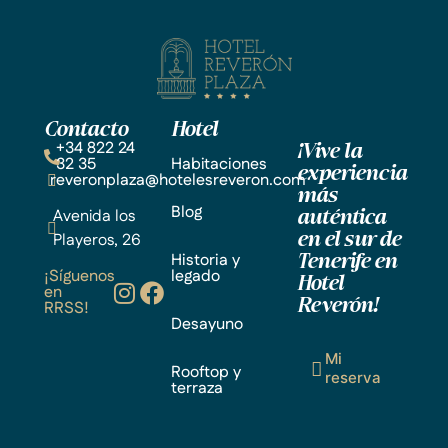
Contacto
Hotel
+34 822 24
¡Vive la
32 35
Habitaciones
experiencia
reveronplaza@hotelesreveron.com
más
Blog
Avenida los
auténtica
Playeros, 26
en el sur de
Historia y
Tenerife en
¡Síguenos
legado
Hotel
en
Reverón!
RRSS!
Desayuno
Mi
Rooftop y
reserva
terraza