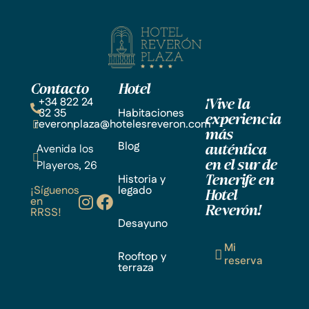
Contacto
Hotel
+34 822 24
¡Vive la
32 35
Habitaciones
experiencia
reveronplaza@hotelesreveron.com
más
Blog
Avenida los
auténtica
Playeros, 26
en el sur de
Historia y
Tenerife en
¡Síguenos
legado
Hotel
en
Reverón!
RRSS!
Desayuno
Mi
Rooftop y
reserva
terraza