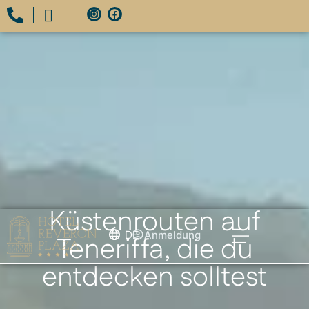
Küstenrouten auf
DE
Anmeldung
Teneriffa, die du
entdecken solltest