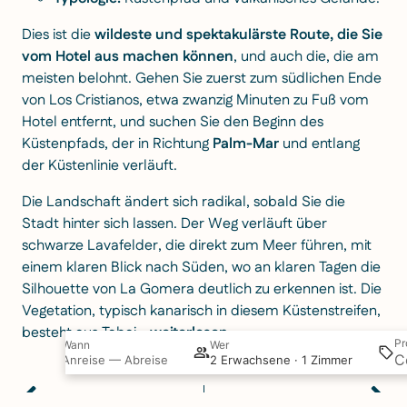
Dies ist die
wildeste und spektakulärste Route, die Sie
vom Hotel aus machen können
, und auch die, die am
meisten belohnt. Gehen Sie zuerst zum südlichen Ende
von Los Cristianos, etwa zwanzig Minuten zu Fuß vom
Hotel entfernt, und suchen Sie den Beginn des
Küstenpfads, der in Richtung
Palm-Mar
und entlang
der Küstenlinie verläuft.
Die Landschaft ändert sich radikal, sobald Sie die
Stadt hinter sich lassen. Der Weg verläuft über
schwarze Lavafelder, die direkt zum Meer führen, mit
einem klaren Blick nach Süden, wo an klaren Tagen die
Silhouette von La Gomera deutlich zu erkennen ist. Die
Vegetation, typisch kanarisch in diesem Küstenstreifen,
besteht aus Tabai…
weiterlesen
Pr
Wann
Wer
Anreise — Abreise
2 Erwachsene · 1 Zimmer
PREVIOUS
NEXT