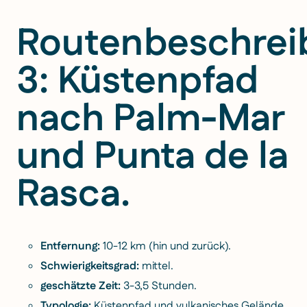
Routenbeschrei
3: Küstenpfad
nach Palm-Mar
und Punta de la
Rasca.
Entfernung:
10-12 km (hin und zurück).
Schwierigkeitsgrad:
mittel.
geschätzte Zeit:
3-3,5 Stunden.
Typologie:
Küstenpfad und vulkanisches Gelände.