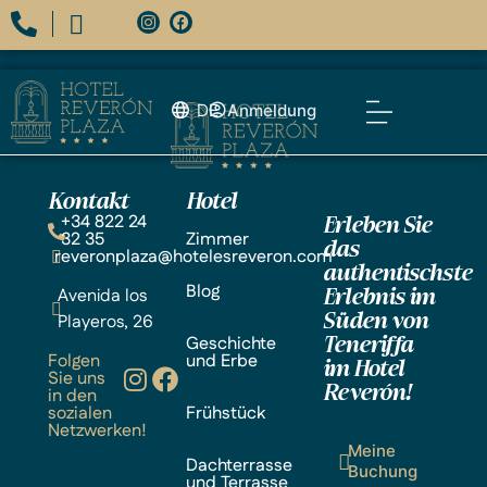
DE
Anmeldung
Kontakt
Hotel
+34 822 24
Erleben Sie
32 35
Zimmer
das
reveronplaza@hotelesreveron.com
authentischste
Blog
Avenida los
Erlebnis im
Playeros, 26
Süden von
Geschichte
Teneriffa
Folgen
und Erbe
im Hotel
Sie uns
Reverón!
in den
sozialen
Frühstück
Netzwerken!
Meine
Dachterrasse
Buchung
und Terrasse