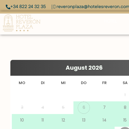
+34 822 24 32 35
reveronplaza@hotelesreveron.co
HOTEL