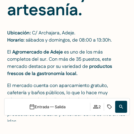
artesanía.
Ubicación:
C/ Archajara, Adeje
.
Horario:
sábados y domingos, de 08:00 a 13:30h.
El
Agromercado de Adeje
es uno de los más
completos del sur. Con más de 35 puestos, este
mercado destaca por su variedad de
productos
frescos de la gastronomía local.
El mercado cuenta con aparcamiento gratuito,
cafetería y baños públicos, lo que lo hace muy
cómodo para las familias. Además, el ambiente es
auténtico y muy local, perfecto para conocer a los
Entrada — Salida
2
productores de la zona y entender cómo se vive en las
islas.
Acceder / Registrarse
Cuándo
Promoción
Gestiona tu reserva
Quién
Imprescindibles:
Quesos de cabra premiados