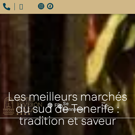
Les meilleurs marchés
du sud de Tenerife :
Se
FR
connecter
tradition et saveur