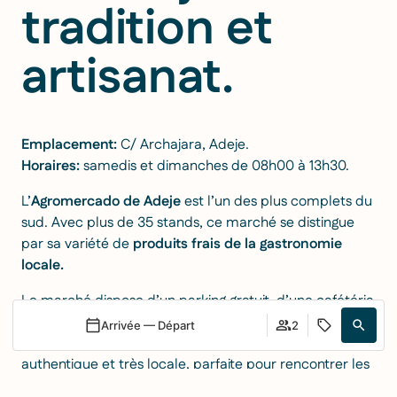
tradition et
artisanat.
Emplacement:
C/ Archajara, Adeje
.
Horaires:
samedis et dimanches de 08h00 à 13h30.
L’
Agromercado de Adeje
est l’un des plus complets du
sud. Avec plus de 35 stands, ce marché se distingue
par sa variété de
produits frais de la gastronomie
locale.
Le marché dispose d’un parking gratuit, d’une cafétéria
et de toilettes publiques, ce qui le rend très
Arrivée — Départ
2
confortable pour les familles. De plus, l’ambiance est
authentique et très locale, parfaite pour rencontrer les
producteurs de la région et comprendre comment vit-
Se connecter / Adhérez
Quand
Promotion
Gérer ma réservation
Qui