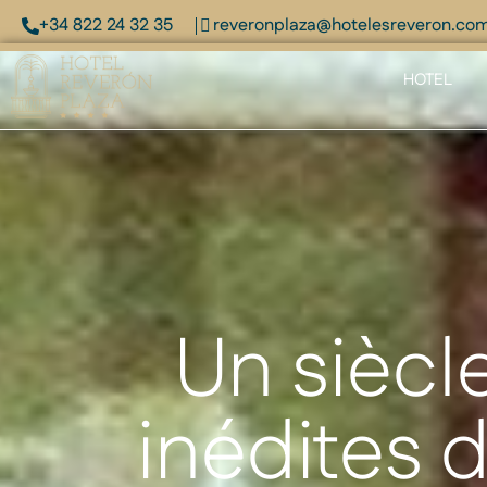
+34 822 24 32 35
reveronplaza@hotelesreveron.co
HOTEL
Un siècl
inédites d