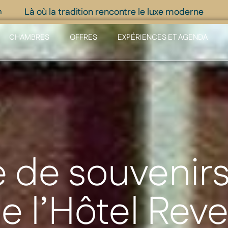
Là où la tradition rencontre le luxe moderne
m
CHAMBRES
OFFRES
EXPÉRIENCES ET AGENDA
e de souvenirs
e l’Hôtel Rev