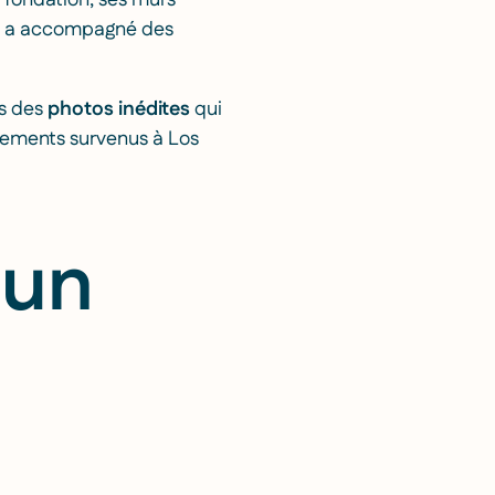
a fondation, ses murs
qui a accompagné des
us des
photos inédites
qui
ngements survenus à Los
 un