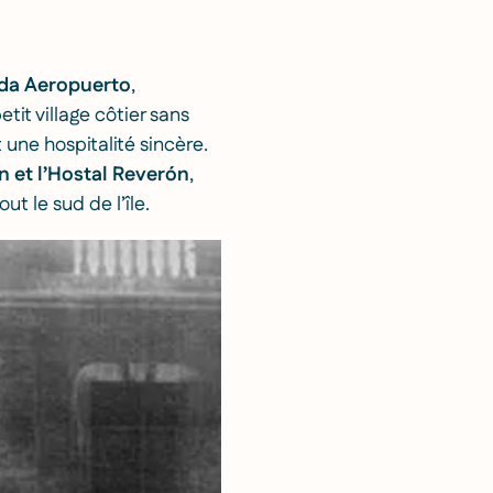
da Aeropuerto
,
it village côtier sans
 une hospitalité sincère.
 et l’Hostal Reverón
,
ut le sud de l’île.