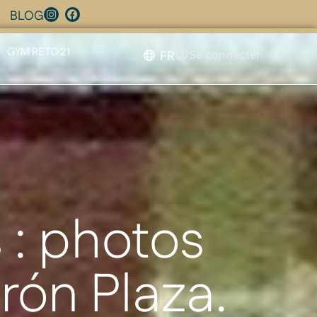
BLOG
GYM RETO 21
FR
Se connecter
 : photos
erón Plaza.