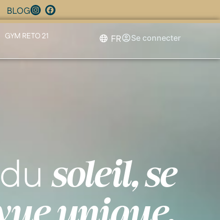
BLOG
GYM RETO 21
FR
Se connecter
r du
soleil, se
vue unique.