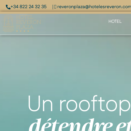
+34 822 24 32 35
reveronplaza@hotelesreveron.co
HOTEL
Un rooftop
détendre e