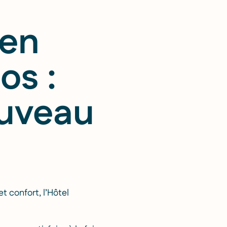
 en
os :
ouveau
t confort, l’Hôtel