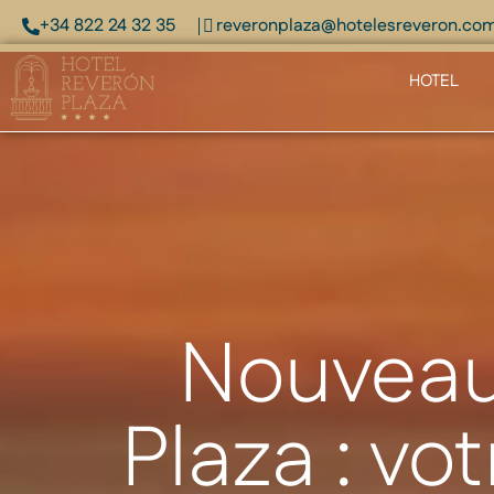
+34 822 24 32 35
reveronplaza@hotelesreveron.co
HOTEL
Nouveaut
Plaza : vo