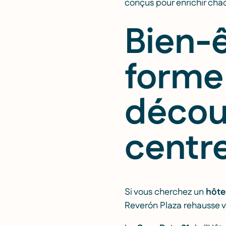
conçus pour enrichir chaq
Bien-ê
forme 
décou
centre
Si vous cherchez un
hôte
Reverón Plaza rehausse v