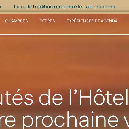
Là où la tradition rencontre le luxe moderne
m
CHAMBRES
OFFRES
EXPÉRIENCES ET AGENDA
és de l’Hôte
tre prochaine v